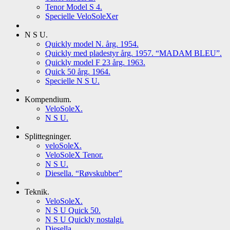
Tenor Model S 4.
Specielle VeloSoleXer
N S U.
Quickly model N. årg. 1954.
Quickly med pladestyr årg. 1957. “MADAM BLEU”.
Quickly model F 23 årg. 1963.
Quick 50 årg. 1964.
Specielle N S U.
Kompendium.
VeloSoleX.
N S U.
Splittegninger.
veloSoleX.
VeloSoleX Tenor.
N S U.
Diesella. “Røvskubber”
Teknik.
VeloSoleX.
N S U Quick 50.
N S U Quickly nostalgi.
Diesella.