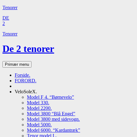
Tenorer
DE
2
Tenorer
De 2 tenorer
Søg
Hop
Primær menu
til
indhold
Forside.
FORORD.
VeloSoleX.
Model F 4. “Børnevelo”
Model 330.
Model 2200.
Model 3800 “Blå Engel”
Model 3800 med sidevogn.
Model 5000.
Model 6000. “Kardantræk”
Tenor model L.