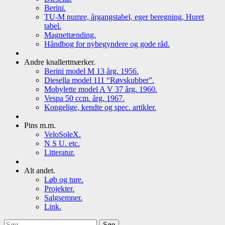
Berini.
TU-M numre, årgangstabel, eger beregning, Huret
tabel.
Magnettænding.
Håndbog for nybegyndere og gode råd.
Andre knallertmærker.
Berini model M 13 årg. 1956.
Diesella model 111 “Røvskubber”.
Mobylette model A V 37 årg. 1960.
Vespa 50 ccm. årg. 1967.
Kongelige, kendte og spec. artikler.
Pins m.m.
VeloSoleX.
N S U. etc.
Litteratur.
Alt andet.
Løb og ture.
Projekter.
Salgsemner.
Link.
Søg