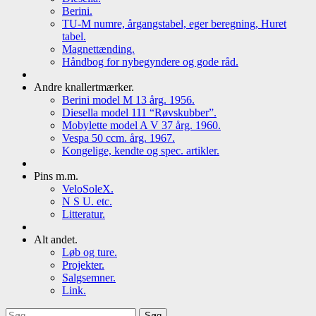
Berini.
TU-M numre, årgangstabel, eger beregning, Huret
tabel.
Magnettænding.
Håndbog for nybegyndere og gode råd.
Andre knallertmærker.
Berini model M 13 årg. 1956.
Diesella model 111 “Røvskubber”.
Mobylette model A V 37 årg. 1960.
Vespa 50 ccm. årg. 1967.
Kongelige, kendte og spec. artikler.
Pins m.m.
VeloSoleX.
N S U. etc.
Litteratur.
Alt andet.
Løb og ture.
Projekter.
Salgsemner.
Link.
Søg