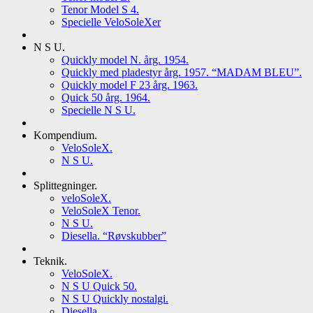
Tenor Model S 4.
Specielle VeloSoleXer
N S U.
Quickly model N. årg. 1954.
Quickly med pladestyr årg. 1957. “MADAM BLEU”.
Quickly model F 23 årg. 1963.
Quick 50 årg. 1964.
Specielle N S U.
Kompendium.
VeloSoleX.
N S U.
Splittegninger.
veloSoleX.
VeloSoleX Tenor.
N S U.
Diesella. “Røvskubber”
Teknik.
VeloSoleX.
N S U Quick 50.
N S U Quickly nostalgi.
Diesella.