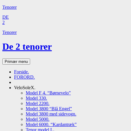
Tenorer
DE
2
Tenorer
De 2 tenorer
Søg
Hop
Primær menu
til
indhold
Forside.
FORORD.
VeloSoleX.
Model F 4. “Børnevelo”
Model 330.
Model 2200.
Model 3800 “Blå Engel”
Model 3800 med sidevogn.
Model 5000.
Model 6000. “Kardantræk”
Tenor model L.