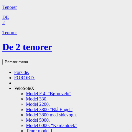
Tenorer
DE
2
Tenorer
De 2 tenorer
Søg
Hop
Primær menu
til
indhold
Forside.
FORORD.
VeloSoleX.
Model F 4. “Børnevelo”
Model 330.
Model 2200.
Model 3800 “Blå Engel”
Model 3800 med sidevogn.
Model 5000.
Model 6000. “Kardantræk”
Tenor model L.