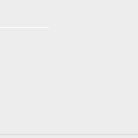
_____________________
________________________________________________________