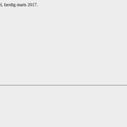
l, færdig marts 2017.
________________________________________________________