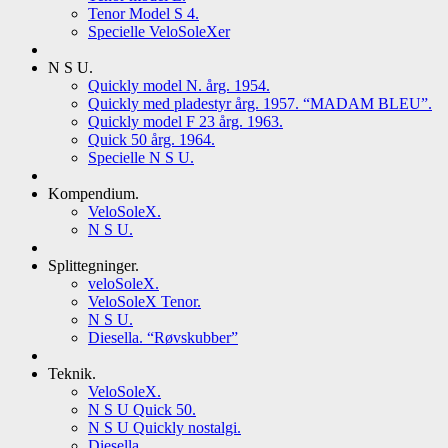
Tenor Model S 4.
Specielle VeloSoleXer
N S U.
Quickly model N. årg. 1954.
Quickly med pladestyr årg. 1957. “MADAM BLEU”.
Quickly model F 23 årg. 1963.
Quick 50 årg. 1964.
Specielle N S U.
Kompendium.
VeloSoleX.
N S U.
Splittegninger.
veloSoleX.
VeloSoleX Tenor.
N S U.
Diesella. “Røvskubber”
Teknik.
VeloSoleX.
N S U Quick 50.
N S U Quickly nostalgi.
Diesella.