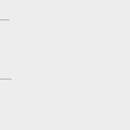
____
_____