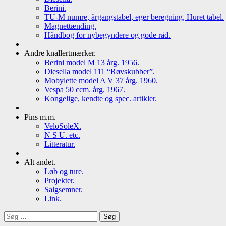
Berini.
TU-M numre, årgangstabel, eger beregning, Huret tabel.
Magnettænding.
Håndbog for nybegyndere og gode råd.
Andre knallertmærker.
Berini model M 13 årg. 1956.
Diesella model 111 “Røvskubber”.
Mobylette model A V 37 årg. 1960.
Vespa 50 ccm. årg. 1967.
Kongelige, kendte og spec. artikler.
Pins m.m.
VeloSoleX.
N S U. etc.
Litteratur.
Alt andet.
Løb og ture.
Projekter.
Salgsemner.
Link.
Søg
efter: